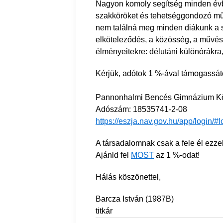
Nagyon komoly segítség minden évbe
szakköröket és tehetséggondozó műh
nem találná meg minden diákunk a s
elköteleződés, a közösség, a művésze
élményeitekre: délutáni különórákra,
Kérjük, adótok 1 %-ával támogassá
Pannonhalmi Bencés Gimnázium Kö
Adószám: 18535741-2-08
https://eszja.nav.gov.hu/app/login/#l
A társadalomnak csak a fele él ezze
Ajánld fel
MOST
az 1 %-odat!
Hálás köszönettel,
Barcza István (1987B)
titkár