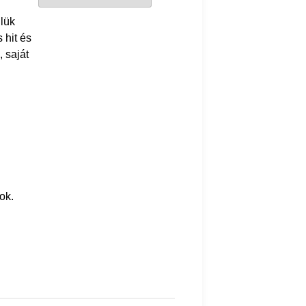
lük
 hit és
 saját
ok.