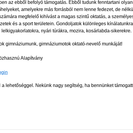
n az ebből befolyó támogatás. Ebből tudunk fenntartani olyan
elyeket, amelyekre más forrásból nem lenne fedezet, de nélkü
zámára megfelelő kihívást a magas szintű oktatás, a személyes
tek és a sport területein. Gondoljatok különleges kínálatunkra,
 lelkigyakorlatokra, nyári túrákra, mozira, kosárlabda-sikerekre.
tok gimnáziumunk, gimnáziumotok oktató-nevelő munkáját!
zhasznú Alapítvány
ogin
l a lehetőséggel. Nekünk nagy segítség, ha bennünket támogatt