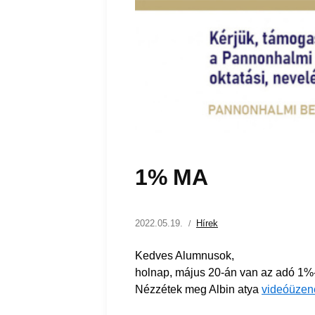
1% MA
2022.05.19.
Hírek
Kedves Alumnusok,
holnap, május 20-án van az adó 1%-á
Nézzétek meg Albin atya
videóüzen