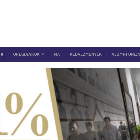
EK
ÖREGDIÁKOK
MA
KEDVEZMÉNYEK
ALUMNI ONLIN