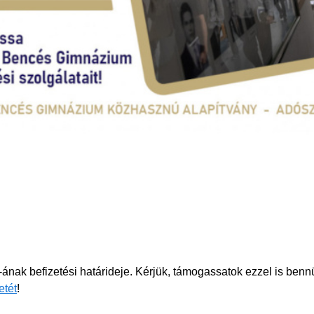
nak befizetési határideje. Kérjük, támogassatok ezzel is benn
etét
!