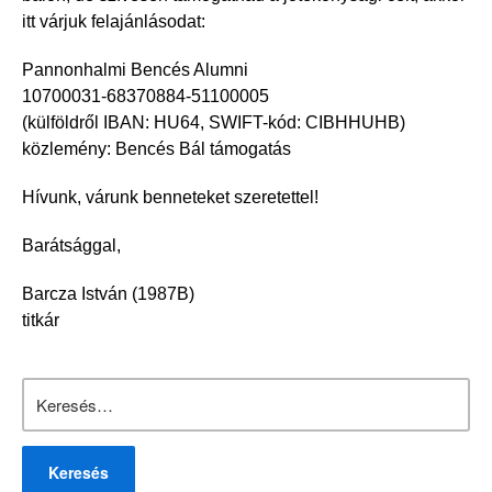
itt várjuk felajánlásodat:
Pannonhalmi Bencés Alumni
10700031-68370884-51100005
(külföldről IBAN: HU64, SWIFT-kód: CIBHHUHB)
közlemény: Bencés Bál támogatás
Hívunk, várunk benneteket szeretettel!
Barátsággal,
Barcza István (1987B)
titkár
Keresés: