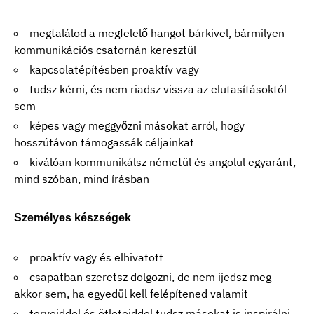
megtalálod a megfelelő hangot bárkivel, bármilyen
kommunikációs csatornán keresztül
kapcsolatépítésben proaktív vagy
tudsz kérni, és nem riadsz vissza az elutasításoktól
sem
képes vagy meggyőzni másokat arról, hogy
hosszútávon támogassák céljainkat
kiválóan kommunikálsz németül és angolul egyaránt,
mind szóban, mind írásban
Személyes készségek
proaktív vagy és elhivatott
csapatban szeretsz dolgozni, de nem ijedsz meg
akkor sem, ha egyedül kell felépítened valamit
terveiddel és ötleteiddel tudsz másokat is inspirálni,