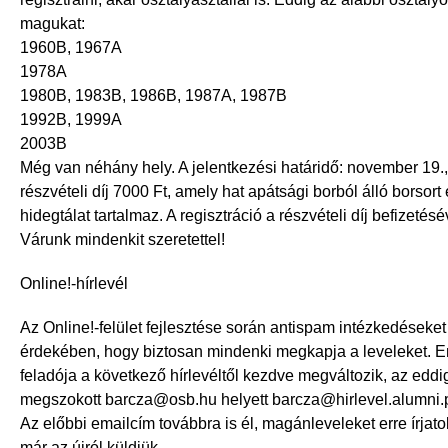
magukat:
1960B, 1967A
1978A
1980B, 1983B, 1986B, 1987A, 1987B
1992B, 1999A
2003B
Még van néhány hely. A jelentkezési határidő: november 19.,
részvételi díj 7000 Ft, amely hat apátsági borból álló borsort 
hidegtálat tartalmaz. A regisztráció a részvételi díj befizetés
Várunk mindenkit szeretettel!
Online!-hírlevél
Az Online!-felület fejlesztése során antispam intézkedéseke
érdekében, hogy biztosan mindenki megkapja a leveleket. Em
feladója a következő hírlevéltől kezdve megváltozik, az eddi
megszokott barcza@osb.hu helyett barcza@hirlevel.alumni.
Az előbbi emailcím továbbra is él, magánleveleket erre írjatok
már az újról küldjük.