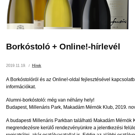
Borkóstoló + Online!-hírlevél
2019.11.19.
Hírek
A Borkóstolóról és az Online!-oldal fejlesztésével kapcsolatb
információkat.
Alumni-borkóstoló: még van néhány hely!
Budapest, Millenáris Park, Makadám Mérnök Klub, 2019. nov
A budapesti Millenáris Parkban található Makadám Mérnök 
megrendezésre kerülő rendezvényünkre a jelentkezési felüle
regisztrálni, akár osztályasztallal is. Eddig az alábbi osztály