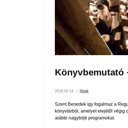
Könyvbemutató +
2018.02.14.
Hírek
Szent Benedek így fogalmaz a Regul
könyvtárból, amelyet elejétől végig o
alábbi nagyböjti programokat.