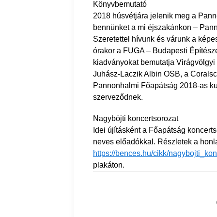
Könyvbemutató
2018 húsvétjára jelenik meg a Pan
bennünket a mi éjszakánkon – Pan
Szeretettel hívunk és várunk a kép
órakor a FUGA – Budapesti Építésze
kiadványokat bemutatja Virágvölgyi I
Juhász-Laczik Albin OSB, a Coralsc
Pannonhalmi Főapátság 2018-as kult
szerveződnek.
Nagyböjti koncertsorozat
Idei újításként a Főapátság koncert
neves előadókkal. Részletek a hon
https://bences.hu/cikk/nagybojti_k
plakáton.