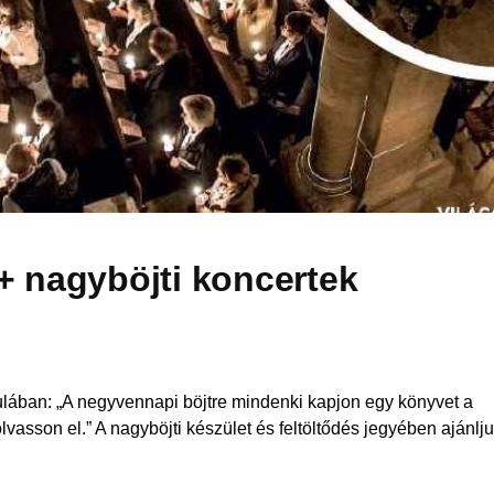
 nagyböjti koncertek
ában: „A negyvennapi böjtre mindenki kapjon egy könyvet a
lvasson el.” A nagyböjti készület és feltöltődés jegyében ajánlj