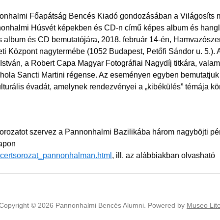
nonhalmi Főapátság Bencés Kiadó gondozásában a Világosíts
nonhalmi Húsvét képekben és CD-n című képes album és hang
es album és CD bemutatójára, 2018. február 14-én, Hamvazósze
ti Központ nagytermébe (1052 Budapest, Petőfi Sándor u. 5.). 
stván, a Robert Capa Magyar Fotográfiai Nagydíj titkára, valami
hola Sancti Martini régense. Az eseményen egyben bemutatjuk
urális évadát, amelynek rendezvényei a „kibékülés” témája kö
sorozatot szervez a Pannonhalmi Bazilikába három nagyböjti pé
lapon
oncertsorozat_pannonhalman.html
, ill. az alábbiakban olvasható
Copyright © 2026 Pannonhalmi Bencés Alumni.
Powered by
Museo Lit