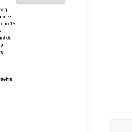
 meg
lemez.
rdán 15
A
nt dr.
 a
ré
ntekre
e